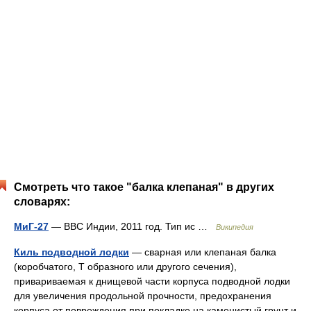
Смотреть что такое "балка клепаная" в других
словарях:
МиГ-27
— ВВС Индии, 2011 год. Тип ис …
Википедия
Киль подводной лодки
— сварная или клепаная балка
(коробчатого, Т образного или другого сечения),
привариваемая к днищевой части корпуса подводной лодки
для увеличения продольной прочности, предохранения
корпуса от повреждения при покладке на каменистый грунт и…